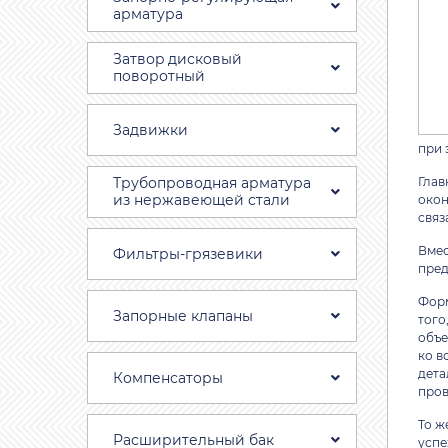
арматура
Затвоp дискoвый
пoвoротный
Задвижки
при 
Трубопроводная aрматура
Глав
из нержавеющей стали
окон
связ
Вмес
Фильтры-грязевики
пред
Форм
Запорные клапаны
того
объе
ко в
дета
Компенсаторы
пров
То ж
Расширительный бак
успе