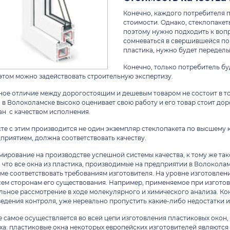
Конечно, каждого потребителя 
стоимости. Однако, стеклопаке
поэтому нужно подходить к вопр
сомневаться в свершившейся пок
пластика, нужно будет передел
Конечно, только потребитель бу
этом можно задействовать строительную экспертизу.
ное отличие между дорогостоящим и дешевым товаром не состоит в т
 в Волоколамске высоко оценивает свою работу и его товар стоит до
ан с качеством исполнения.
те с этим производится не один экземпляр стеклопакета по высшему к
приятием, должна соответствовать качеству.
ирование на производстве успешной системы качества, к тому же так
, что все окна из пластика, производимые на предприятии в Волокола
ме соответствовать требованиям изготовителя. На уровне изготовлени
сем сторонам его существования. Например, применяемое при изгото
льное рассмотрение в ходе молекулярного и химического анализа. К
едения контроля, уже нереально пропустить какие-либо недостатки 
е самое осуществляется во всей цепи изготовления пластиковых окон,
ха: пластиковые окна некоторых европейских изготовителей являютс