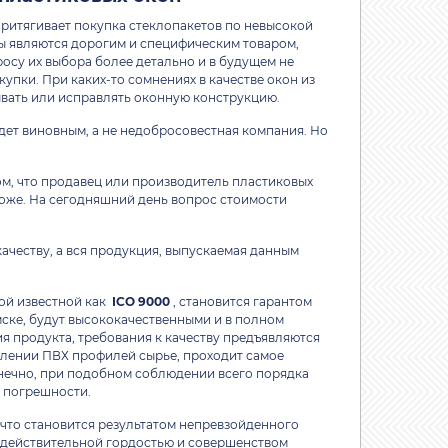
притягивает покупка стеклопакетов по невысокой
ты являются дорогим и специфическим товаром,
осу их выбора более детально и в будущем не
упки. При каких-то сомнениях в качестве окон из
ывать или исправлять оконную конструкцию.
дет виновным, а не недобросовестная компания. Но
ом, что продавец или производитель пластиковых
роже. На сегодняшний день вопрос стоимости
ачеству, а вся продукция, выпускаемая данным
ой известной как
ICO 9000
, становится гарантом
мске, будут высококачественными и в полном
я продукта, требования к качеству предъявляются
влении ПВХ профилей сырье, проходит самое
онечно, при подобном соблюдении всего порядка
и погрешности.
 что становится результатом непревзойденного
я действительной гордостью и совершенством