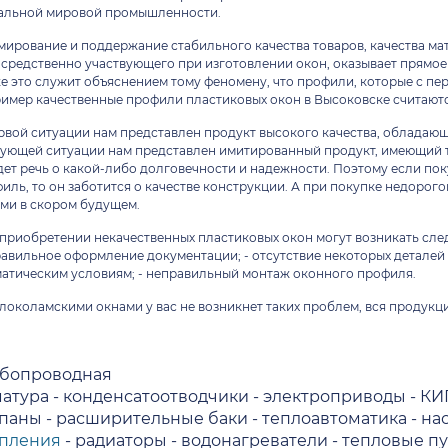
альной мировой промышленности.
ирование и поддержание стабильного качества товаров, качества ма
средственно участвующего при изготовлении окон, оказывает прямое
е это служит объяснением тому феномену, что профили, которые с пер
имер качественные профили пластиковых окон в Высоковске считаютс
рвой ситуации нам представлен продукт высокого качества, обладаю
ующей ситуации нам представлен имитированный продукт, имеющий т
дет речь о какой-либо долговечности и надежности. Поэтому если п
иль, то он заботится о качестве конструкции. А при покупке недорог
ми в скором будущем.
приобретении некачественных пластиковых окон могут возникать сле
авильное оформление документации; - отсутствие некоторых деталей 
атическим условиям; - неправильный монтаж оконного профиля.
локоламскими окнами у вас не возникнет таких проблем, вся продук
убопроводная
атура
-
конденсатоотводчики
-
электроприводы
-
КИ
апаны
-
расширительные баки
-
теплоавтоматика
-
на
опления
-
радиаторы
-
водонагреватели
-
тепловые п