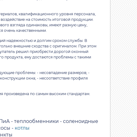
териалов, квалификационного уровня персонала,
 воздействие на стоимость итоговой продукции.
вого взгляда одинаковы, имеют разную цену,
я очень качественными.
щий надежностью и долгим сроком службы. В
олько внешние сходства с оригиналом. При этом
окупатель решил приобрести дорогой оконный
ого продукта, ему достаются проблемы с такими
дующие проблемы: - несовпадение размеров; -
конструкции окна; - несоответствие профиля
ция произведена по самым высоким стандартам.
ПиА
-
теплообменники
-
соленоидные
сосы
-
котлы
ункты