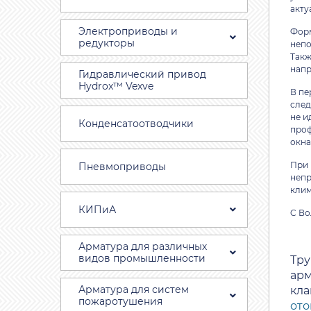
акту
Электроприводы и
Форм
редукторы
непо
Такж
напр
Гидравлический привод
Hydrox™ Vexve
В пе
след
не и
Конденсатоотводчики
проф
окна
При 
Пневмоприводы
непр
клим
КИПиА
C Во
Арматура для различных
видов промышленности
Тр
арм
Арматура для систем
кл
пожаротушения
от