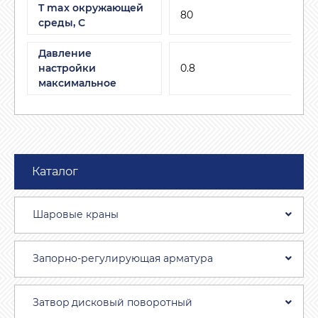
T max окружающей
80
среды, С
Давление
настройки
0.8
максимальное
Каталог
Шаровые краны
Запорно-регулирующая арматура
Затвоp дискoвый пoвoротный