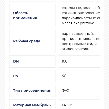
котельные, водоснабжени
Область
кондиционирование и ве
применения
пароконденсатные систем
малая энергетика
пар насыщенный,
пропиленгликоль, воздух,
Рабочая среда
нейтральные жидкости,
этиленгликоль
DN
100
PN
40
Тип присоединения
Ф/Ф
Материал мембраны
EPDM