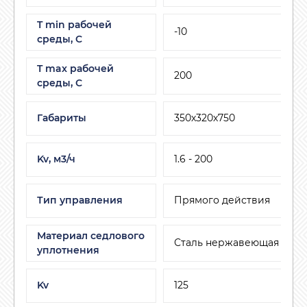
T min рабочей
-10
среды, C
T max рабочей
200
среды, С
Габариты
350х320х750
Kv, м3/ч
1.6 - 200
Тип управления
Прямого действия
Материал седлового
Сталь нержавеющая
уплотнения
Kv
125