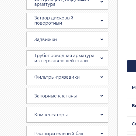
арматура
Затвоp дискoвый
пoвoротный
Задвижки
Трубопроводная aрматура
из нержавеющей стали
Фильтры-грязевики
М
Запорные клапаны
В
Компенсаторы
С
Расширительный бак