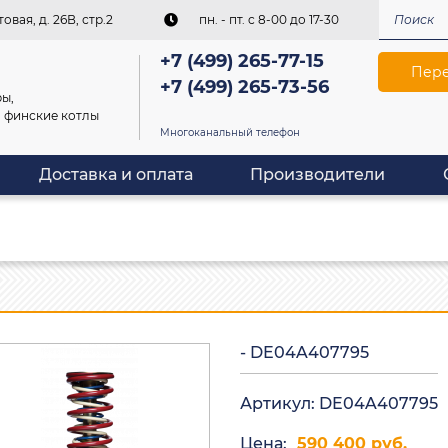
овая, д. 26В, стр.2
пн. - пт. c 8-00 до 17-30
+7 (499) 265-77-15
Пере
+7 (499) 265-73-56
ы,
, финские котлы
Многоканальный телефон
Доставка и оплата
Производители
- DE04A407795
Артикул: DE04A407795
Цена:
590 400 руб.