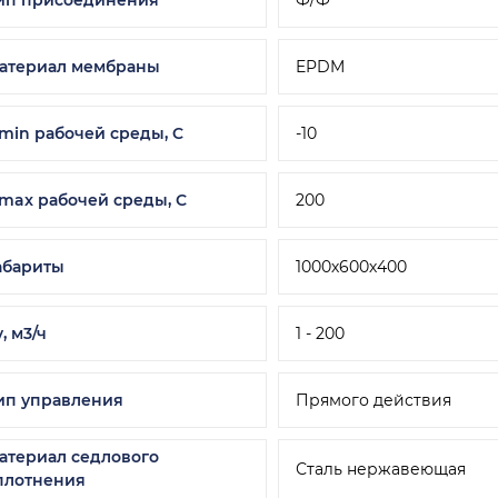
атериал мембраны
EPDM
 min рабочей среды, C
-10
 max рабочей среды, С
200
абариты
1000х600х400
, м3/ч
1 - 200
ип управления
Прямого действия
атериал седлового
Сталь нержавеющая
плотнения