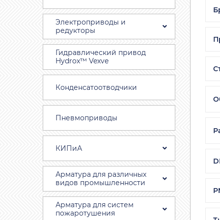
Б
Электроприводы и
редукторы
П
Гидравлический привод
Hydrox™ Vexve
С
Конденсатоотводчики
О
Пневмоприводы
Р
КИПиА
D
Арматура для различных
видов промышленности
P
Арматура для систем
пожаротушения
Т