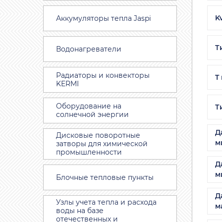
K
Аккумуляторы тепла Jaspi
Т
Водонагреватели
Радиаторы и конвекторы
T
KERMI
Оборудование на
Т
солнечной энергии
Д
Дисковые поворотные
м
затворы для химической
промышленности
Д
м
Блочные тепловые пункты
Д
Узлы учета тепла и расхода
м
воды на базе
отечественных и