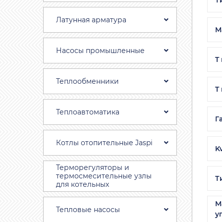
Латунная арматура
М
Насосы промышленные
T
Теплообменники
T
Теплоавтоматика
Г
Котлы отопительные Jaspi
Kv
Терморегуляторы и
термосмесительные узлы
Т
для котельных
М
Тепловые насосы
у