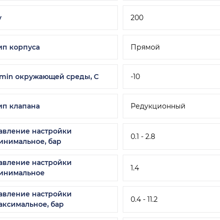
v
200
ип корпуса
Прямой
 min окружающей среды, C
-10
ип клапана
Редукционный
авление настройки
0.1 - 2.8
инимальное, бар
авление настройки
1.4
инимальное
авление настройки
0.4 - 11.2
аксимальное, бар