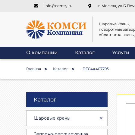
info@comsy.ru
г. Москва, ул.Б.Почт
Шаровые краны,
поворотные затвор
обратные клапаны
О компании
Каталог
Услуги
Главная
Каталог
- DE04A407795
Каталог
Шаровые краны
Запорно-регулирующая