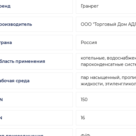
ренд
Гранрег
роизводитель
ООО "Торговый Дом АД
трана
Россия
котельные, водоснабже
бласть применения
пароконденсатные сист
пар насыщенный, пропи
абочая среда
жидкости, этиленглико
N
150
N
16
ип присоединения
Ф/Ф