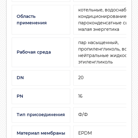
котельные, водоснабжени
Область
кондиционирование и ве
применения
пароконденсатные систем
малая энергетика
пар насыщенный,
пропиленгликоль, воздух,
Рабочая среда
нейтральные жидкости,
этиленгликоль
DN
20
PN
16
Тип присоединения
Ф/Ф
Материал мембраны
EPDM