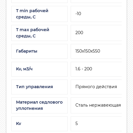
T min рабочей
-10
среды, C
T max рабочей
200
среды, С
Габариты
150х150х550
Kv, м3/ч
1.6 - 200
Тип управления
Прямого действия
Материал седлового
Сталь нержавеющая
уплотнения
Kv
5