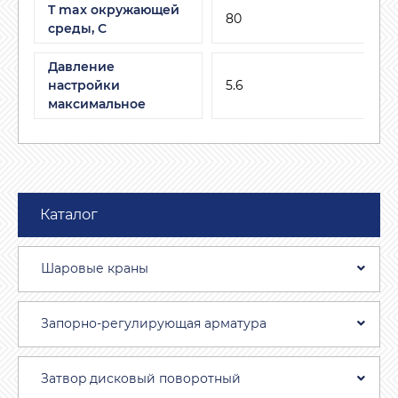
T max окружающей
80
среды, С
Давление
настройки
5.6
максимальное
Каталог
Шаровые краны
Запорно-регулирующая арматура
Затвоp дискoвый пoвoротный