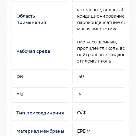
котельные, водоснабжени
Область
кондиционирование и ве
применения
пароконденсатные систем
малая энергетика
пар насыщенный,
пропиленгликоль, воздух,
Рабочая среда
нейтральные жидкости,
этиленгликоль
DN
150
PN
16
Тип присоединения
Ф/Ф
Материал мембраны
EPDM