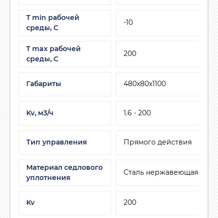
T min рабочей
-10
среды, C
T max рабочей
200
среды, С
Габариты
480х80х1100
Kv, м3/ч
1.6 - 200
Тип управления
Прямого действия
Материал седлового
Сталь нержавеющая
уплотнения
Kv
200