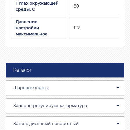
T max окружающей
80
среды, С
Давление
настройки
11.2
максимальное
Каталог
Шаровые краны
Запорно-регулирующая арматура
Затвоp дискoвый пoвoротный