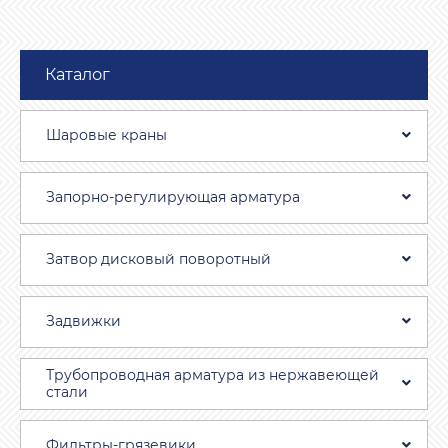
Каталог
Шаровые краны
Запорно-регулирующая арматура
Затвоp дискoвый пoвoротный
Задвижки
Трубопроводная aрматура из нержавеющей
стали
Фильтры-грязевики