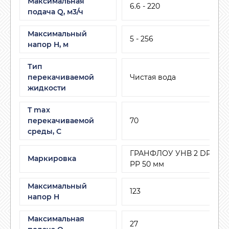
Максимальная
6.6 - 220
подача Q, м3/ч
Максимальный
5 - 256
напор H, м
Тип
перекачиваемой
Чистая вода
жидкости
T max
перекачиваемой
70
среды, С
ГРАНФЛОУ УНВ 2 DPV 10/11
Маркировка
РР 50 мм
Максимальный
123
напор H
Максимальная
27