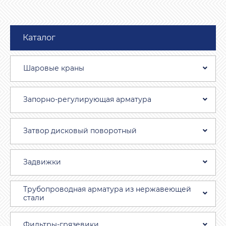
Каталог
Шаровые краны
Запорно-регулирующая арматура
Затвоp дискoвый пoвoротный
Задвижки
Трубопроводная aрматура из нержавеющей
стали
Фильтры-грязевики