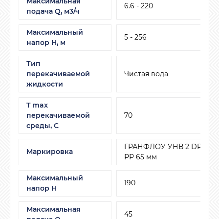
Максимальная
6.6 - 220
подача Q, м3/ч
Максимальный
5 - 256
напор H, м
Тип
перекачиваемой
Чистая вода
жидкости
T max
перекачиваемой
70
среды, С
ГРАНФЛОУ УНВ 2 DPV 15/13
Маркировка
РР 65 мм
Максимальный
190
напор H
Максимальная
45