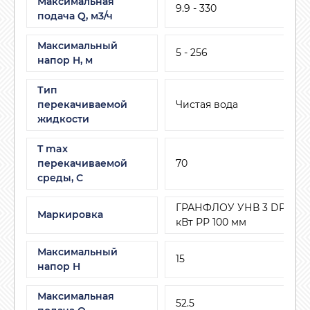
Максимальная
9.9 - 330
подача Q, м3/ч
Максимальный
5 - 256
напор H, м
Тип
перекачиваемой
Чистая вода
жидкости
T max
перекачиваемой
70
среды, С
ГРАНФЛОУ УНВ 3 DPV 25/3 
Маркировка
кВт РР 100 мм
Максимальный
15
напор H
Максимальная
52.5