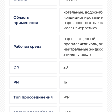
котельные, водоснабжени
Область
кондиционирование и ве
применения
пароконденсатные систем
малая энергетика
пар насыщенный,
пропиленгликоль, воздух,
Рабочая среда
нейтральные жидкости,
этиленгликоль
DN
20
PN
16
Тип присоединения
Р/Р