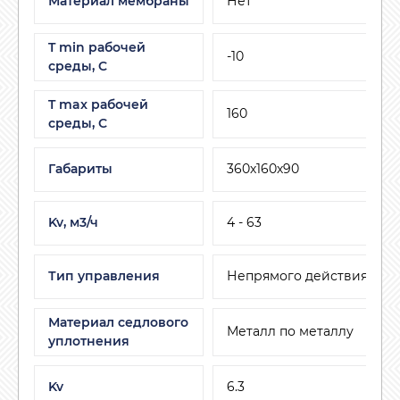
Материал мембраны
Нет
T min рабочей
-10
среды, C
T max рабочей
160
среды, С
Габариты
360х160х90
Kv, м3/ч
4 - 63
Тип управления
Непрямого действия
Материал седлового
Металл по металлу
уплотнения
Kv
6.3