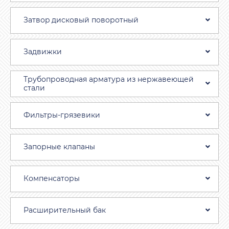
Затвоp дискoвый пoвoротный
Задвижки
Трубопроводная aрматура из нержавеющей
стали
Фильтры-грязевики
Запорные клапаны
Компенсаторы
Расширительный бак