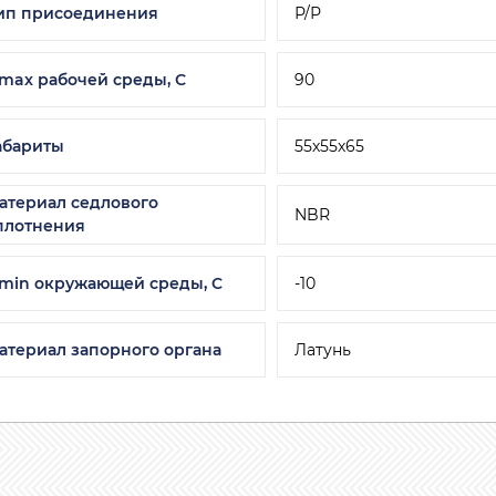
ип присоединения
Р/Р
 max рабочей среды, С
90
абариты
55х55х65
атериал седлового
NBR
плотнения
 min окружающей среды, C
-10
атериал запорного органа
Латунь