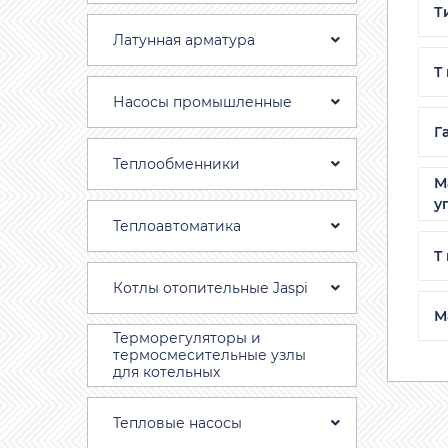
Т
Латунная арматура
T
Насосы промышленные
Г
Теплообменники
М
у
Теплоавтоматика
T
Котлы отопительные Jaspi
М
Терморегуляторы и
термосмесительные узлы
для котельных
Тепловые насосы