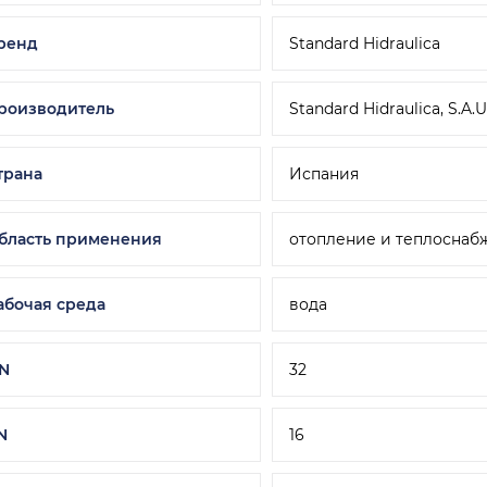
ренд
Standard Hidraulica
роизводитель
Standard Hidraulica, S.A.U
трана
Испания
бласть применения
отопление и теплоснаб
абочая среда
вода
N
32
N
16