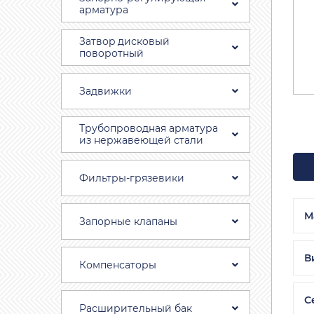
арматура
Затвоp дискoвый
пoвoротный
Задвижки
Трубопроводная aрматура
из нержавеющей стали
Фильтры-грязевики
М
Запорные клапаны
В
Компенсаторы
С
Расширительный бак