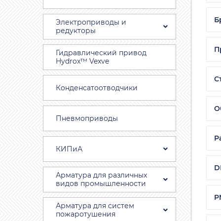
Б
Электроприводы и
редукторы
П
Гидравлический привод
Hydrox™ Vexve
С
Конденсатоотводчики
О
Пневмоприводы
Р
КИПиА
D
Арматура для различных
видов промышленности
P
Арматура для систем
пожаротушения