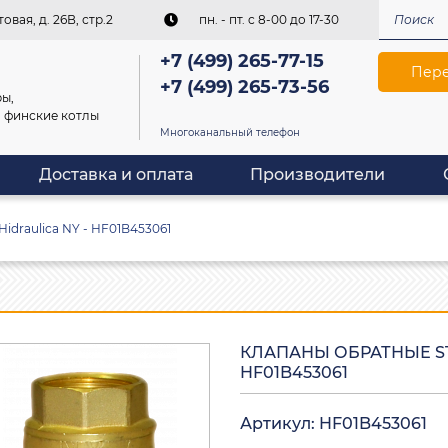
овая, д. 26В, стр.2
пн. - пт. c 8-00 до 17-30
+7 (499) 265-77-15
Пере
+7 (499) 265-73-56
ы,
, финские котлы
Многоканальный телефон
Доставка и оплата
Производители
idraulica NY - HF01B453061
КЛАПАНЫ ОБРАТНЫЕ ST
HF01B453061
Артикул: HF01B453061