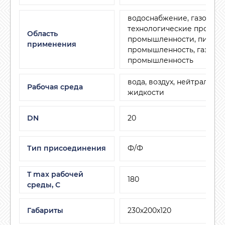
водоснабжение, газоснаб
технологические процесс
Область
промышленности, пищев
применения
промышленность, газовая
промышленность
вода, воздух, нейтральны
Рабочая среда
жидкости
DN
20
Тип присоединения
Ф/Ф
T max рабочей
180
среды, С
Габариты
230х200х120