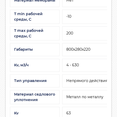
Материал мембраны
Нет
T min рабочей
-10
среды, C
T max рабочей
200
среды, С
Габариты
800х280х220
Kv, м3/ч
4 - 630
Тип управления
Непрямого действия
Материал седлового
Металл по металлу
уплотнения
Kv
63