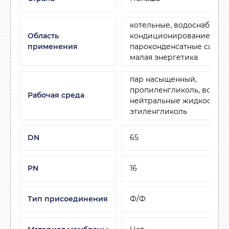
котельные, водоснабжени
Область
кондиционирование и ве
применения
пароконденсатные систем
малая энергетика
пар насыщенный,
пропиленгликоль, воздух,
Рабочая среда
нейтральные жидкости,
этиленгликоль
DN
65
PN
16
Тип присоединения
Ф/Ф