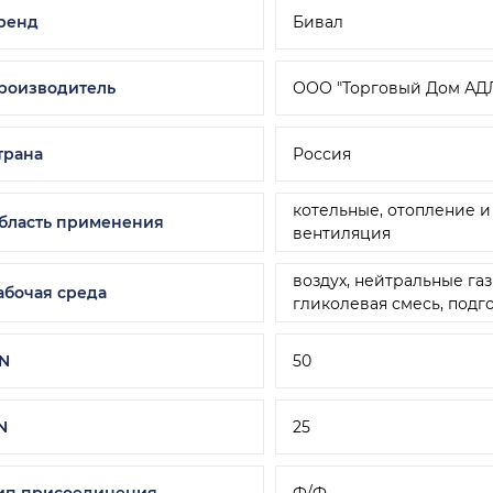
ренд
Бивал
роизводитель
ООО "Торговый Дом АД
трана
Россия
котельные, отопление 
бласть применения
вентиляция
воздух, нейтральные га
абочая среда
гликолевая смесь, подг
N
50
N
25
ип присоединения
Ф/Ф