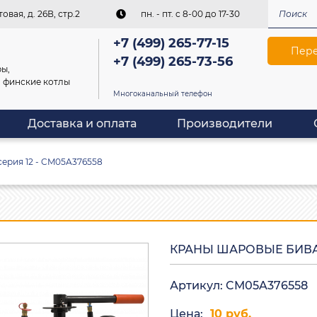
овая, д. 26В, стр.2
пн. - пт. c 8-00 до 17-30
+7 (499) 265-77-15
Пере
+7 (499) 265-73-56
ы,
, финские котлы
Многоканальный телефон
Доставка и оплата
Производители
ерия 12 - CM05A376558
КРАНЫ ШАРОВЫЕ БИВАЛ
Артикул: CM05A376558
Цена:
10 руб.