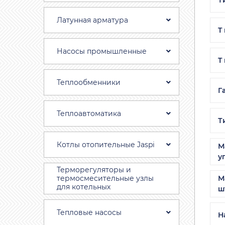
Латунная арматура
T
Насосы промышленные
T
Теплообменники
Г
Теплоавтоматика
Т
Котлы отопительные Jaspi
М
у
Терморегуляторы и
термосмесительные узлы
М
для котельных
ш
Тепловые насосы
Н