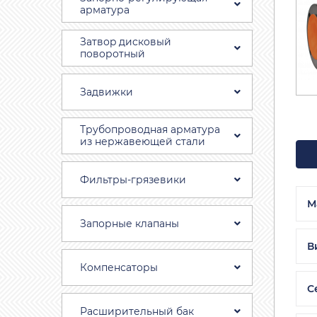
арматура
Затвоp дискoвый
пoвoротный
Задвижки
Трубопроводная aрматура
из нержавеющей стали
Фильтры-грязевики
М
Запорные клапаны
В
Компенсаторы
С
Расширительный бак