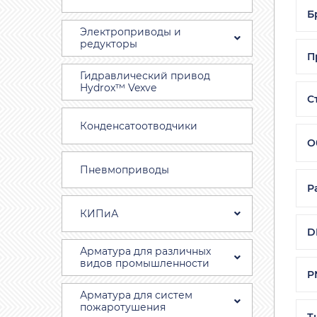
Б
Электроприводы и
редукторы
П
Гидравлический привод
Hydrox™ Vexve
С
Конденсатоотводчики
О
Пневмоприводы
Р
КИПиА
D
Арматура для различных
видов промышленности
P
Арматура для систем
пожаротушения
Т