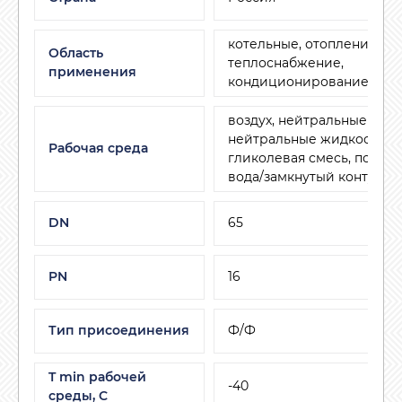
котельные, отопление и
Область
теплоснабжение,
применения
кондиционирование и ве
воздух, нейтральные газы
нейтральные жидкости, в
Рабочая среда
гликолевая смесь, подго
вода/замкнутый контур
DN
65
PN
16
Тип присоединения
Ф/Ф
T min рабочей
-40
среды, C