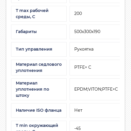
T max рабочей
200
среды, С
Габариты
500х300х190
Тип управления
Рукоятка
Материал седлового
PTFE+ C
уплотнения
Материал
уплотнения по
EPDM;VITON;PTFE+C
штоку
Наличие ISO фланца
Нет
T min окружающей
-45