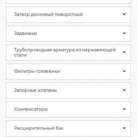
Затвоp дискoвый пoвoротный
Задвижки
Трубопроводная aрматура из нержавеющей
стали
Фильтры-грязевики
Запорные клапаны
Компенсаторы
Расширительный бак