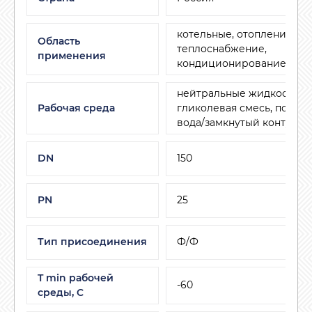
котельные, отопление и
Область
теплоснабжение,
применения
кондиционирование и ве
нейтральные жидкости, в
Рабочая среда
гликолевая смесь, подго
вода/замкнутый контур
DN
150
PN
25
Тип присоединения
Ф/Ф
T min рабочей
-60
среды, C