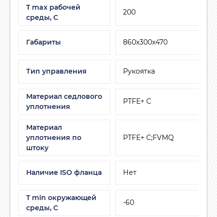
T max рабочей
200
среды, С
Габариты
860х300х470
Тип управления
Рукоятка
Материал седлового
PTFE+ C
уплотнения
Материал
уплотнения по
PTFE+ C;FVMQ
штоку
Наличие ISO фланца
Нет
T min окружающей
-60
среды, C