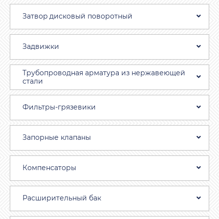
Затвоp дискoвый пoвoротный
Задвижки
Трубопроводная aрматура из нержавеющей
стали
Фильтры-грязевики
Запорные клапаны
Компенсаторы
Расширительный бак