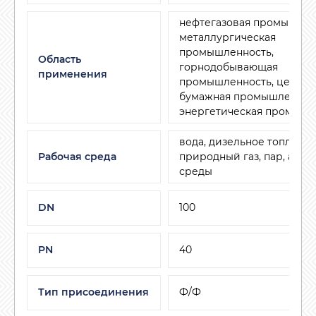
нефтегазовая промышлен
металлургическая
промышленность,
Область
горнодобывающая
применения
промышленность, целлюл
бумажная промышленност
энергетическая промышл
вода, дизельное топливо,
Рабочая среда
природный газ, пар, агр
среды
DN
100
PN
40
Тип присоединения
Ф/Ф