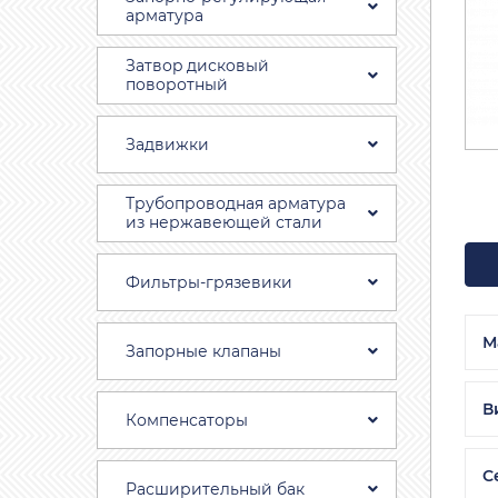
арматура
Затвоp дискoвый
пoвoротный
Задвижки
Трубопроводная aрматура
из нержавеющей стали
Фильтры-грязевики
М
Запорные клапаны
В
Компенсаторы
С
Расширительный бак