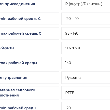
ип присоединения
Р (внутр.)/Р (внешн.)
 min рабочей среды, C
-20 - -10
 max рабочей среды, С
95 - 140
абариты
50х30х30
 max рабочей среды
140
ип управления
Рукоятка
атериал седлового
PTFE
плотнения
 min рабочей среды
-20