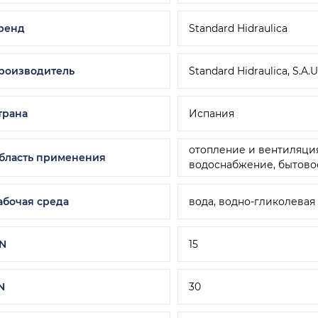
ренд
Standard Hidraulica
роизводитель
Standard Hidraulica, S.A.U
трана
Испания
отопление и вентиляция
бласть применения
водоснабжение, бытов
абочая среда
вода, водно-гликолевая
N
15
N
30