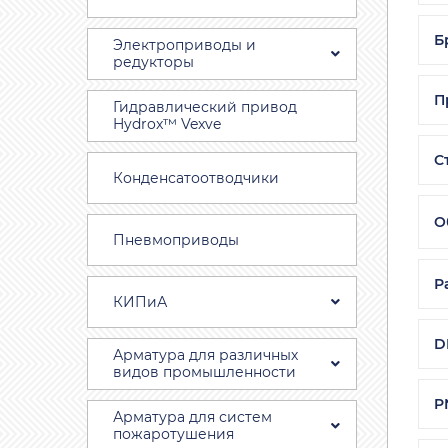
Б
Электроприводы и
редукторы
П
Гидравлический привод
Hydrox™ Vexve
С
Конденсатоотводчики
О
Пневмоприводы
Р
КИПиА
D
Арматура для различных
видов промышленности
P
Арматура для систем
пожаротушения