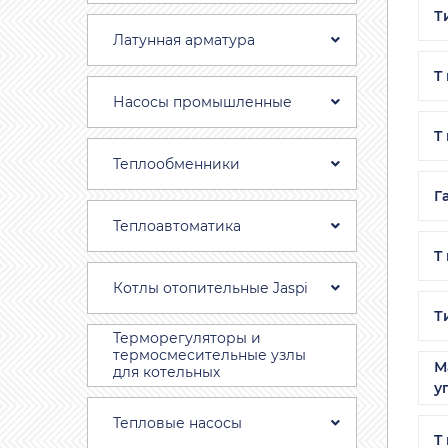
Т
Латунная арматура
T
Насосы промышленные
T
Теплообменники
Г
Теплоавтоматика
T
Котлы отопительные Jaspi
Т
Терморегуляторы и
термосмесительные узлы
М
для котельных
у
Тепловые насосы
T