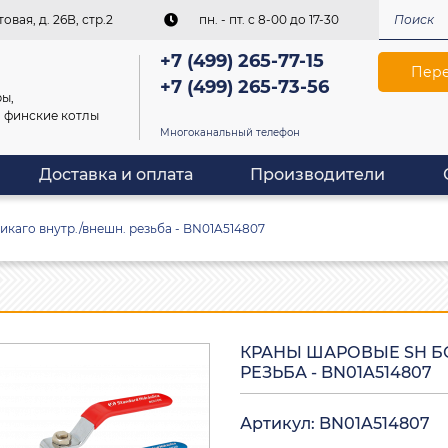
овая, д. 26В, стр.2
пн. - пт. c 8-00 до 17-30
+7 (499) 265-77-15
Пере
+7 (499) 265-73-56
ы,
, финские котлы
Многоканальный телефон
Доставка и оплата
Производители
каго внутр./внешн. резьба - BN01A514807
КРАНЫ ШАРОВЫЕ SH Б
РЕЗЬБА - BN01A514807
Артикул: BN01A514807