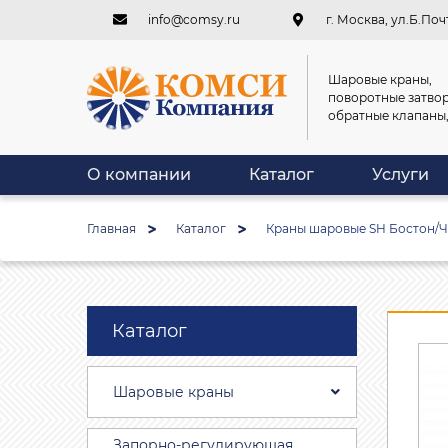
info@comsy.ru
г. Москва, ул.Б.Почт
Шаровые краны,
поворотные затвор
обратные клапаны
О компании
Каталог
Услуги
Главная
Каталог
Краны шаровые SH Бостон/Чи
Каталог
Шаровые краны
Запорно-регулирующая