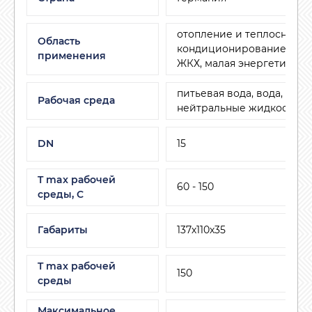
отопление и теплоснабже
Область
кондиционирование и ве
применения
ЖКХ, малая энергетика
питьевая вода, вода, возду
Рабочая среда
нейтральные жидкости
DN
15
T max рабочей
60 - 150
среды, С
Габариты
137х110х35
T max рабочей
150
среды
Максимальное