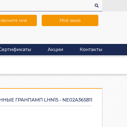
звоните мне
Мой заказ
Сертификаты
Акции
Контакты
ЫЕ ГРАНПАМП LHN15 - NE02A365811