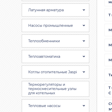
м
Латунная арматура
T
Насосы промышленные
М
Теплообменники
М
Теплоавтоматика
М
Котлы отопительные Jaspi
Т
Терморегуляторы и
T
термосмесительные узлы
для котельных
С
С
Тепловые насосы
э