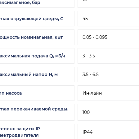
аксимальное, бар
 max окружающей среды, С
45
ощность номинальная, кВт
0.05 - 0.095
аксимальная подача Q, м3/ч
3 - 3.5
аксимальный напор H, м
3.5 - 6.5
ип насоса
Ин-лайн
 max перекачиваемой среды,
100
тепень защиты IP
IP44
лектродвигателя