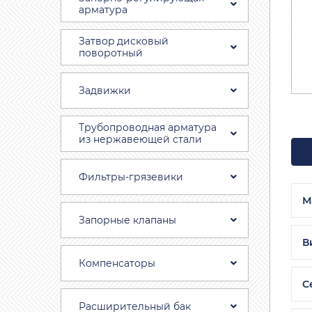
арматура
Затвоp дискoвый
пoвoротный
Задвижки
Трубопроводная aрматура
из нержавеющей стали
Фильтры-грязевики
М
Запорные клапаны
В
Компенсаторы
С
Расширительный бак