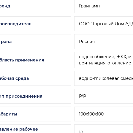
ренд
Гранпамп
роизводитель
ООО "Торговый Дом АД
трана
Россия
водоснабжение, ЖКХ, м
бласть применения
вентиляция, отопление
абочая среда
водно-гликолевая смесь
ип присоединения
Р/Р
абариты
100х100х100
авление рабочее
10