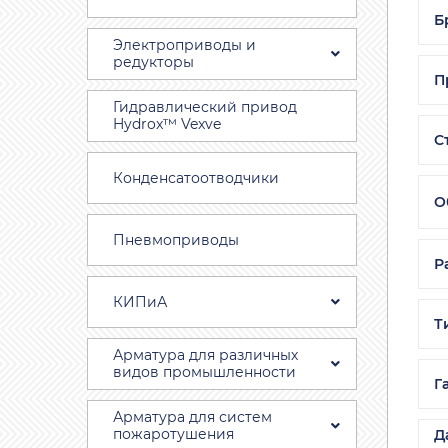
Б
Электроприводы и
редукторы
П
Гидравлический привод
Hydrox™ Vexve
С
Конденсатоотводчики
О
Пневмоприводы
Р
КИПиА
Т
Арматура для различных
видов промышленности
Г
Арматура для систем
пожаротушения
Д