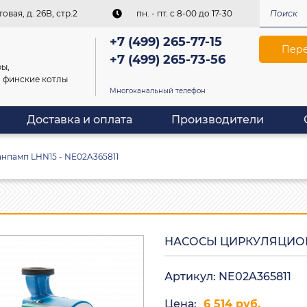
овая, д. 26В, стр.2
пн. - пт. c 8-00 до 17-30
+7 (499) 265-77-15
Пере
+7 (499) 265-73-56
ы,
, финские котлы
Многоканальный телефон
Доставка и оплата
Производители
нпамп LHN15 - NE02A365811
НАСОСЫ ЦИРКУЛЯЦИОНН
Артикул: NE02A365811
Цена:
6 514 руб.