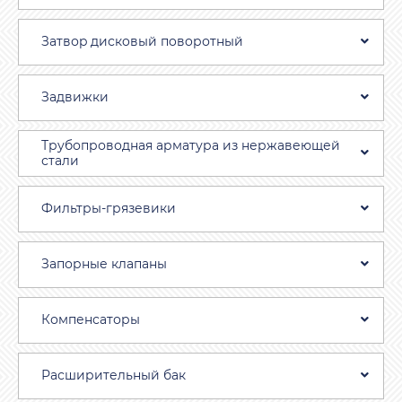
Затвоp дискoвый пoвoротный
Задвижки
Трубопроводная aрматура из нержавеющей
стали
Фильтры-грязевики
Запорные клапаны
Компенсаторы
Расширительный бак