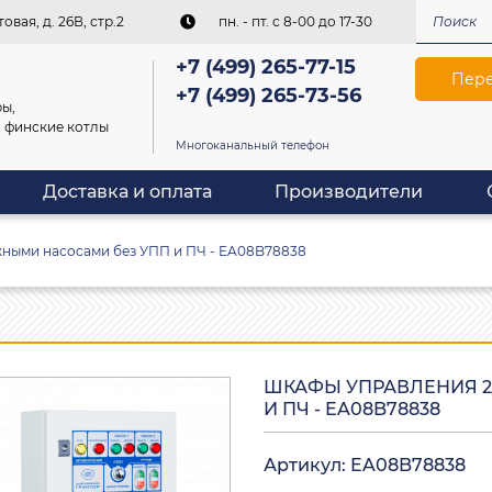
овая, д. 26В, стр.2
пн. - пт. c 8-00 до 17-30
+7 (499) 265-77-15
Пере
+7 (499) 265-73-56
ы,
, финские котлы
Многоканальный телефон
Доставка и оплата
Производители
ными насосами без УПП и ПЧ - EA08B78838
ШКАФЫ УПРАВЛЕНИЯ 2
И ПЧ - EA08B78838
Артикул: EA08B78838