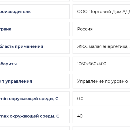
роизводитель
ООО "Торговый Дом АД
трана
Россия
бласть применения
ЖКХ, малая энергетика,
абариты
1060х660х400
ип управления
Управление по уровню
 min окружающей среды, C
0.0
 max окружающей среды, С
40