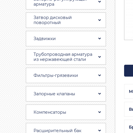
арматура
Затвоp дискoвый
пoвoротный
Задвижки
Трубопроводная aрматура
из нержавеющей стали
Фильтры-грязевики
М
Запорные клапаны
В
Компенсаторы
Б
Расширительный бак