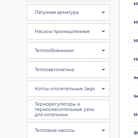
М
Латунная арматура
М
Насосы промышленные
М
Теплообменники
Н
Теплоавтоматика
I
Котлы отопительные Jaspi
I
Терморегуляторы и
термосмесительные узлы
И
для котельных
Тепловые насосы
Ф