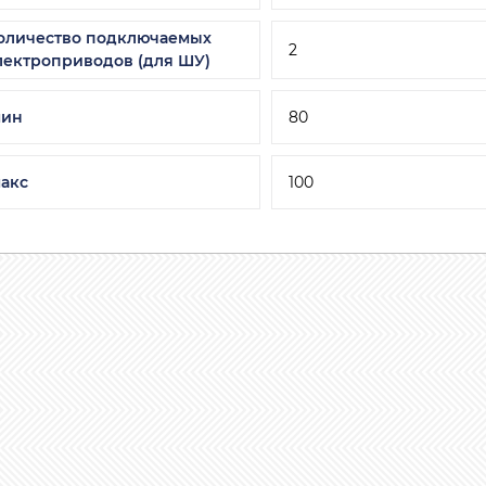
оличество подключаемых
2
лектроприводов (для ШУ)
мин
80
макс
100