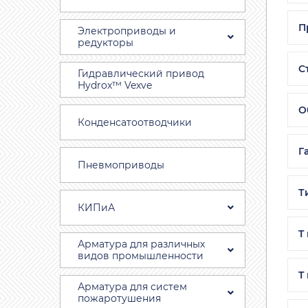
П
Электроприводы и
редукторы
С
Гидравлический привод
Hydrox™ Vexve
О
Конденсатоотводчики
Г
Пневмоприводы
Т
КИПиА
T
Арматура для различных
видов промышленности
T
Арматура для систем
пожаротушения