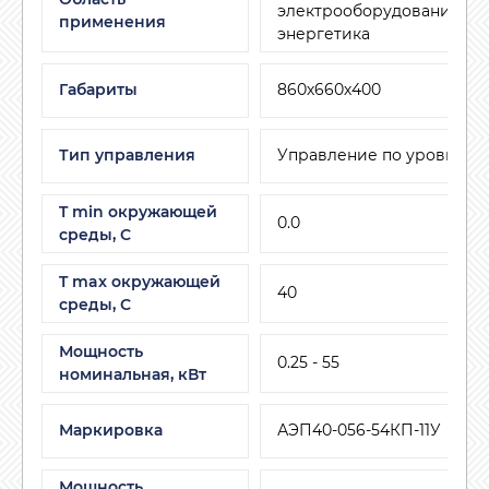
электрооборудование, ЖК
применения
энергетика
Габариты
860х660х400
Тип управления
Управление по уровню
T min окружающей
0.0
среды, C
T max окружающей
40
среды, С
Мощность
0.25 - 55
номинальная, кВт
Маркировка
АЭП40-056-54КП-11У
Мощность