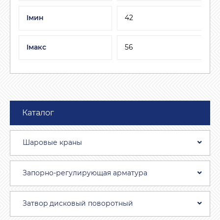
Iмин
42
Iмакс
56
Каталог
Шаровые краны
Запорно-регулирующая арматура
Затвоp дискoвый пoвoротный