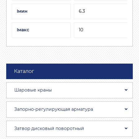
Iмин
6.3
Iмакс
10
Каталог
Шаровые краны
Запорно-регулирующая арматура
Затвоp дискoвый пoвoротный