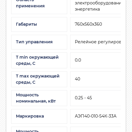
электрооборудование, ЖК
применения
энергетика
Габариты
760х560х360
Тип управления
Релейное регулировани
T min окружающей
0.0
среды, C
T max окружающей
40
среды, С
Мощность
0.25 - 45
номинальная, кВт
Маркировка
АЭП40-010-54К-33А
Мощность