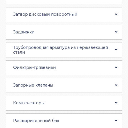
Затвоp дискoвый пoвoротный
Задвижки
Трубопроводная aрматура из нержавеющей
стали
Фильтры-грязевики
Запорные клапаны
Компенсаторы
Расширительный бак