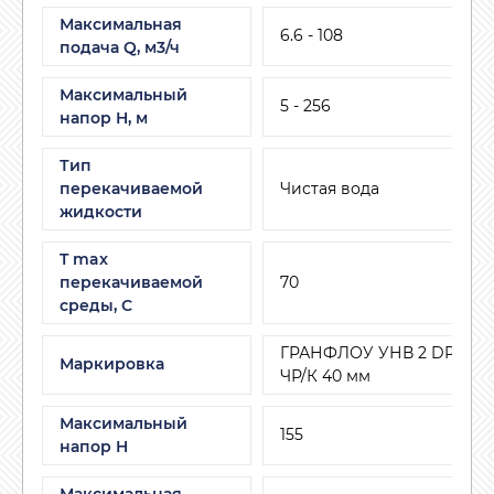
Максимальная
6.6 - 108
подача Q, м3/ч
Максимальный
5 - 256
напор H, м
Тип
перекачиваемой
Чистая вода
жидкости
T max
перекачиваемой
70
среды, С
ГРАНФЛОУ УНВ 2 DPV 6/16
Маркировка
ЧР/К 40 мм
Максимальный
155
напор H
Максимальная