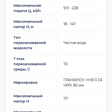
Максимальная
9.9 - 228
подача Q, м3/ч
Максимальный
18 - 147
напор H, м
Тип
перекачиваемой
Чистая вода
жидкости
T max
перекачиваемой
70
среды, С
ГРАНФЛОУ УНВ 3 DPV 15/8
Маркировка
ЧР/К 80 мм
Максимальный
117
напор H
Максимальная