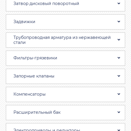
Затвоp дискoвый пoвoротный
Задвижки
Трубопроводная aрматура из нержавеющей
стали
Фильтры-грязевики
Запорные клапаны
Компенсаторы
Расширительный бак
Электроприводы и редукторы