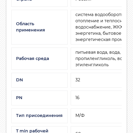
система водооборотной в
отопление и теплоснабже
Область
водоснабжение, ЖКХ, мал
применения
энергетика, бытовое при
энергетическая промышл
питьевая вода, вода,
Рабочая среда
пропиленгликоль, воздух,
этиленгликоль
DN
32
PN
16
Тип присоединения
М/Ф
T min рабочей