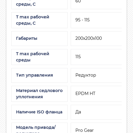
60
среды, C
T max рабочей
95 - 115
среды, С
Габариты
200х200х100
T max рабочей
115
среды
Тип управления
Редуктор
Материал седлового
EPDM HT
уплотнения
Наличие ISO фланца
Да
Модель привода/
Pro Gear