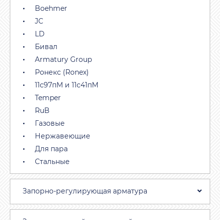
Boehmer
JC
LD
Бивал
Armatury Group
Ронекс (Ronex)
11с97пМ и 11с41пМ
Temper
RuB
Газовые
Нержавеющие
Для пара
Стальные
Запорно-регулирующая арматура