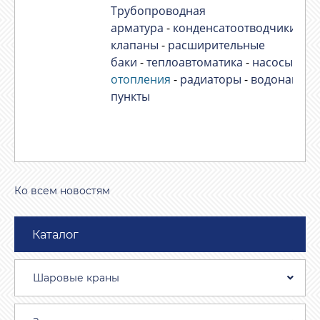
Трубопроводная
арматура
-
конденсатоотводчики
-
эл
клапаны
-
расширительные
баки
-
теплоавтоматика
-
насосы
-
ко
отопления
-
радиаторы
-
водонагрев
пункты
Ко всем новостям
Каталог
Шаровые краны