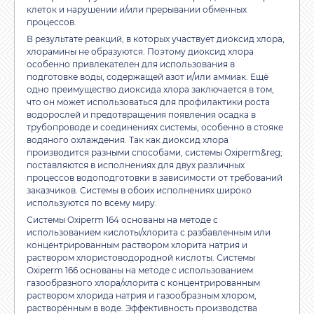
клеток и нарушении и/или прерывании обменных
процессов.
В результате реакций, в которых участвует диоксид хлора,
хлорамины не образуются. Поэтому диоксид хлора
особенно привлекателен для использования в
подготовке воды, содержащей азот и/или аммиак. Ещё
одно преимущество диоксида хлора заключается в том,
что он может использоваться для профилактики роста
водорослей и предотвращения появления осадка в
трубопроводе и соединениях системы, особенно в стояке
водяного охлаждения. Так как диоксид хлора
производится разными способами, системы Oxiperm&reg;
поставляются в исполнениях для двух различных
процессов водоподготовки в зависимости от требований
заказчиков. Системы в обоих исполнениях широко
используются по всему миру.
Системы Oxiperm 164 основаны на методе с
использованием кислоты/хлорита с разбавленным или
концентрированным раствором хлорита натрия и
раствором хлористоводородной кислоты. Системы
Oxiperm 166 основаны на методе с использованием
газообразного хлора/хлорита с концентрированным
раствором хлорида натрия и газообразным хлором,
растворённым в воде. Эффективность производства