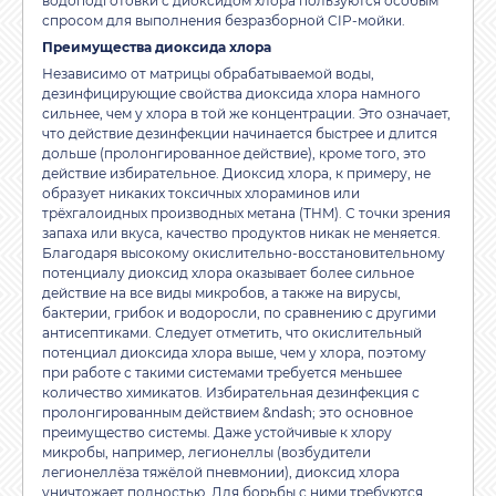
водоподготовки с диоксидом хлора пользуются особым
спросом для выполнения безразборной CIP-мойки.
Преимущества диоксида хлора
Независимо от матрицы обрабатываемой воды,
дезинфицирующие свойства диоксида хлора намного
сильнее, чем у хлора в той же концентрации. Это означает,
что действие дезинфекции начинается быстрее и длится
дольше (пролонгированное действие), кроме того, это
действие избирательное. Диоксид хлора, к примеру, не
образует никаких токсичных хлораминов или
трёхгалоидных производных метана (THM). С точки зрения
запаха или вкуса, качество продуктов никак не меняется.
Благодаря высокому окислительно-восстановительному
потенциалу диоксид хлора оказывает более сильное
действие на все виды микробов, а также на вирусы,
бактерии, грибок и водоросли, по сравнению с другими
антисептиками. Следует отметить, что окислительный
потенциал диоксида хлора выше, чем у хлора, поэтому
при работе с такими системами требуется меньшее
количество химикатов. Избирательная дезинфекция с
пролонгированным действием &ndash; это основное
преимущество системы. Даже устойчивые к хлору
микробы, например, легионеллы (возбудители
легионеллёза тяжёлой пневмонии), диоксид хлора
уничтожает полностью. Для борьбы с ними требуются