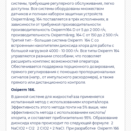
системы, требующие регулярного обслуживания, легко
доступны. Все системы оборудованы множеством
датчиков и полным набором защитных устройств.
Oxiperm&reg; 164 поставляется в трёх исполнениях, в
зависимости от требуемой производительности:
производительность Oxiperm164 D от 5 до 2 000 г/ч,
производительность Oxiperm&reg; 164 C от 150 до 2 500 г/ч.
Третий тип - большая система Oxiperm 164 C со
встроенным накопителем диоксида хлора для работы с
большой нагрузкой 4000 - 10 000 г/ч. Все типы Oxiperm 164
управляются разными способами, что позволяет
расширить комплекс возможностей оператора.
Обеспечивается поддержка порционного дозирования,
прямого регулирования с помощью пропорциональных
сигналов (напр., от импульсного расходомера), а также
прямого или дистанционного контроля.
Oxiperm 166.
В данной системе для жидкости/газа применяется
испытанный метод с использованием хлорита/хлора.
Эффективность этого метода почти на 5% выше, чем
эффективность метода с использованием кислоты/
хлорита, и составляет приблизительно 95%. Образование
диоксида хлора происходит по следующей формуле: 2
NaCIO2 + CI2 2 CIO2 + 2 NaCI. При разработке Oxiperm 166