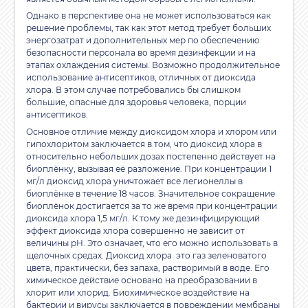
Однако в перспективе она не может использоваться как
решение проблемы, так как этот метод требует больших
энергозатрат и дополнительных мер по обеспечению
безопасности персонала во время дезинфекции и на
этапах охлаждения системы. Возможно продолжительное
использование антисептиков, отличных от диоксида
хлора. В этом случае потребовались бы слишком
большие, опасные для здоровья человека, порции
антисептиков.
Основное отличие между диоксидом хлора и хлором или
гипохлоритом заключается в том, что диоксид хлора в
относительно небольших дозах постепенно действует на
биоплёнку, вызывая её разложение. При концентрации 1
мг/л диоксид хлора уничтожает все легионеллы в
биоплёнке в течение 18 часов. Значительное сокращение
биоплёнок достигается за то же время при концентрации
диоксида хлора 1,5 мг/л. К тому же дезинфицирующий
эффект диоксида хлора совершенно не зависит от
величины pH. Это означает, что его можно использовать в
щелочных средах. Диоксид хлора это газ зеленоватого
цвета, практически, без запаха, растворимый в воде. Его
химическое действие основано на преобразовании в
хлорит или хлорид. Биохимическое воздействие на
бактерии и вирусы заключается в повреждении мембраны