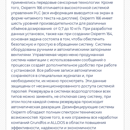
применялись передовые сенсорные технологии. Кроме
того, Oxiperm 166 отличается высокоточной системой
управления PLC (вся информация выводится на экран в
форме читаемого текста на дисплее). Oxiperm 166 имеет
шесть уровней производительности для различных
объёмов дозирования: от 0,7 до 10 кг/ч. При разработке
данных установок, также как при создании Oxiperm 164,
основная задача состояла в том, чтобы обеспечить
безопасную и простую в обращении систему. Системы
оборудованы ручными и автоматическими запорными
вентилями. Управляемая через меню продуманная
система навигации с использованием сообщений о
процессах создаёт дополнительное удобство при работе
с установкой. Все рабочие записи автоматически
сохраняются в специальных журналах и, при
необходимости, их можно просмотреть. Эти данные
защищены от несанкционированного доступа системой
паролей. Резервуары в системах водоподготовки всех
типов можно заменять, не отключая саму систему, при
этом после каждой смены резервуара происходит
автоматическая деаэрация. Дезинфицирующие системы
Oxiperm обладают полным спектром технических
возможностей. Кроме того, в них отражены все наработки
компаний Grundfos и ALLDOS в области повышения
эффективности, надёжности и экономичности